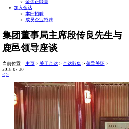
金达正能量
加入金达
本部招聘
成员企业招聘
集团董事局主席段传良先生与
鹿邑领导座谈
当前位置：
主页
>
关于金达
>
金达影集
>
领导关怀
>
2018-07-30
<
>