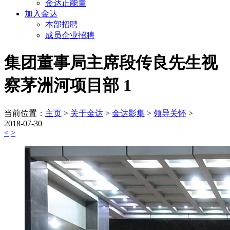
金达正能量
加入金达
本部招聘
成员企业招聘
集团董事局主席段传良先生视
察茅洲河项目部 1
当前位置：
主页
>
关于金达
>
金达影集
>
领导关怀
>
2018-07-30
<
>