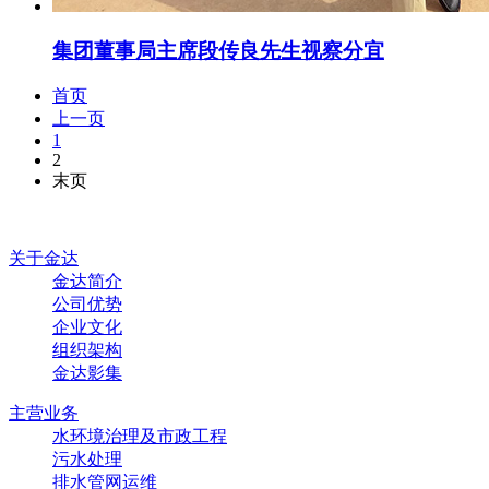
集团董事局主席段传良先生视察分宜
首页
上一页
1
2
末页
关于金达
金达简介
公司优势
企业文化
组织架构
金达影集
主营业务
水环境治理及市政工程
污水处理
排水管网运维