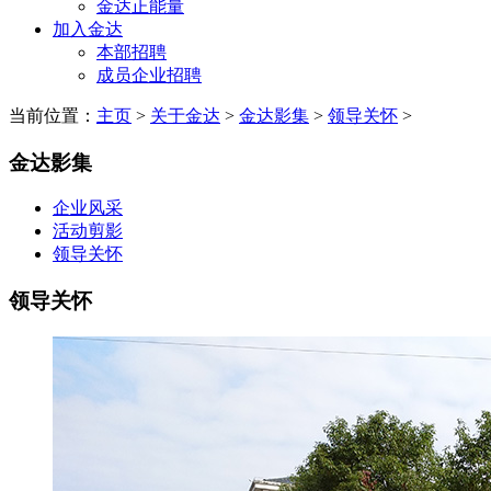
金达正能量
加入金达
本部招聘
成员企业招聘
当前位置：
主页
>
关于金达
>
金达影集
>
领导关怀
>
金达影集
企业风采
活动剪影
领导关怀
领导关怀